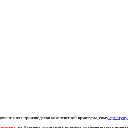
дования для производства композитной арматуры, саму
арматур
есплатно
, на большие расстояния доставка рассчитывается индив